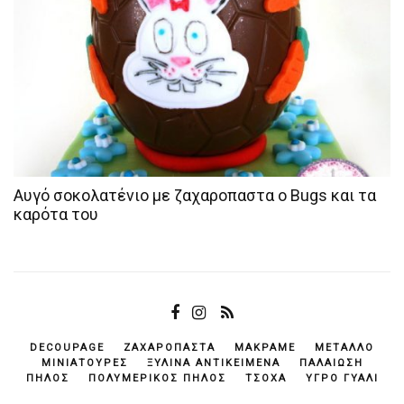
Αυγό σοκολατένιο με ζαχαροπαστα ο Bugs και τα
καρότα του
DECOUPAGE
ΖΑΧΑΡΌΠΑΣΤΑ
ΜΑΚΡΑΜΈ
ΜΈΤΑΛΛΟ
ΜΙΝΙΑΤΟΎΡΕΣ
ΞΎΛΙΝΑ ΑΝΤΙΚΕΊΜΕΝΆ
ΠΑΛΑΊΩΣΗ
ΠΗΛΌΣ
ΠΟΛΥΜΕΡΙΚΌΣ ΠΗΛΌΣ
ΤΣΌΧΑ
ΥΓΡΌ ΓΥΑΛΊ