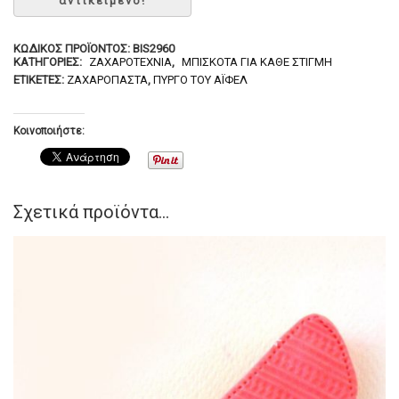
ΚΩΔΙΚΌΣ ΠΡΟΪΌΝΤΟΣ:
BIS2960
ΚΑΤΗΓΟΡΊΕΣ:
ΖΑΧΑΡΟΤΕΧΝΊΑ
,
ΜΠΙΣΚΌΤΑ ΓΙΑ ΚΆΘΕ ΣΤΙΓΜΉ
ΕΤΙΚΈΤΕΣ:
ΖΑΧΑΡΌΠΑΣΤΑ
,
ΠΎΡΓΟ ΤΟΥ ΆΙΦΕΛ
Κοινοποιήστε:
Σχετικά προϊόντα...