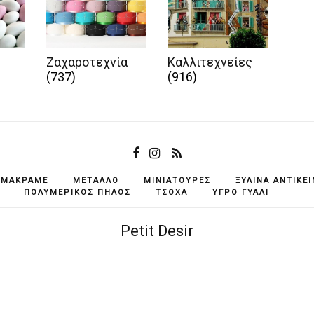
Ζαχαροτεχνία
Καλλιτεχνείες
(737)
(916)
ΜΑΚΡΑΜΈ
ΜΈΤΑΛΛΟ
ΜΙΝΙΑΤΟΎΡΕΣ
ΞΎΛΙΝΑ ΑΝΤΙΚΕ
ΠΟΛΥΜΕΡΙΚΌΣ ΠΗΛΌΣ
ΤΣΌΧΑ
ΥΓΡΌ ΓΥΑΛΊ
Petit Desir