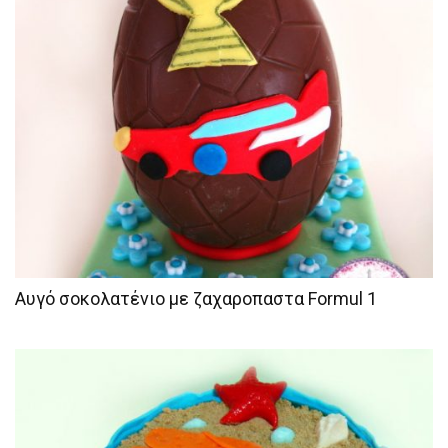
Αυγό σοκολατένιο με ζαχαροπαστα Formul 1