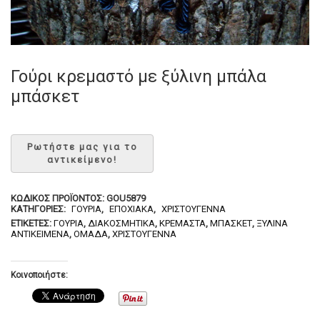
Γούρι κρεμαστό με ξύλινη μπάλα
μπάσκετ
ΚΩΔΙΚΌΣ ΠΡΟΪΌΝΤΟΣ:
GOU5879
ΚΑΤΗΓΟΡΊΕΣ:
ΓΟΎΡΙΑ
,
ΕΠΟΧΙΑΚΆ
,
ΧΡΙΣΤΟΎΓΕΝΝΑ
ΕΤΙΚΈΤΕΣ:
ΓΟΎΡΙΑ
,
ΔΙΑΚΟΣΜΗΤΙΚΆ
,
ΚΡΕΜΑΣΤΆ
,
ΜΠΆΣΚΕΤ
,
ΞΎΛΙΝΑ
ΑΝΤΙΚΕΊΜΕΝΆ
,
ΟΜΆΔΑ
,
ΧΡΙΣΤΟΎΓΕΝΝΑ
Κοινοποιήστε: