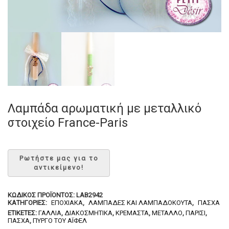
Λαμπάδα αρωματική με μεταλλικό
στοιχείο France-Paris
ΚΩΔΙΚΌΣ ΠΡΟΪΌΝΤΟΣ:
LAB2942
ΚΑΤΗΓΟΡΊΕΣ:
ΕΠΟΧΙΑΚΆ
,
ΛΑΜΠΆΔΕΣ ΚΑΙ ΛΑΜΠΑΔΌΚΟΥΤΑ
,
ΠΆΣΧΑ
ΕΤΙΚΈΤΕΣ:
ΓΑΛΛΊΑ
,
ΔΙΑΚΟΣΜΗΤΙΚΆ
,
ΚΡΕΜΑΣΤΆ
,
ΜΈΤΑΛΛΟ
,
ΠΑΡΊΣΙ
,
ΠΆΣΧΑ
,
ΠΎΡΓΟ ΤΟΥ ΆΙΦΕΛ