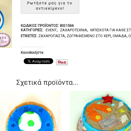
ΚΩΔΙΚΌΣ ΠΡΟΪΌΝΤΟΣ:
BIS1566
ΚΑΤΗΓΟΡΊΕΣ:
EVENT
,
ΖΑΧΑΡΟΤΕΧΝΊΑ
,
ΜΠΙΣΚΌΤΑ ΓΙΑ ΚΆΘΕ Σ
ΕΤΙΚΈΤΕΣ:
ΖΑΧΑΡΌΠΑΣΤΑ
,
ΖΩΓΡΑΦΙΣΜΈΝΟ ΣΤΟ ΧΈΡΙ
,
ΟΜΆΔΑ
,
Κοινοποιήστε:
Σχετικά προϊόντα...