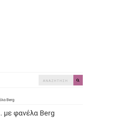
Search
SEARCH
for:
έλα Berg
. με φανέλα Berg