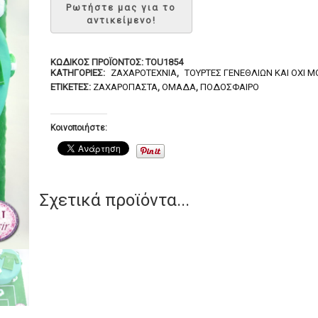
ΚΩΔΙΚΌΣ ΠΡΟΪΌΝΤΟΣ:
TOU1854
ΚΑΤΗΓΟΡΊΕΣ:
ΖΑΧΑΡΟΤΕΧΝΊΑ
,
ΤΟΎΡΤΕΣ ΓΕΝΕΘΛΊΩΝ ΚΑΙ ΌΧΙ 
ΕΤΙΚΈΤΕΣ:
ΖΑΧΑΡΌΠΑΣΤΑ
,
ΟΜΆΔΑ
,
ΠΟΔΌΣΦΑΙΡΟ
Κοινοποιήστε:
Σχετικά προϊόντα...