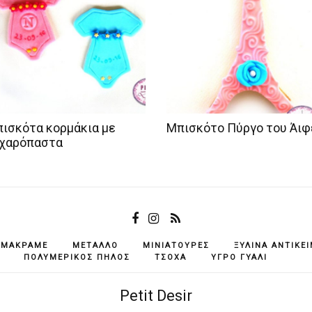
ισκότα κορμάκια με
Μπισκότο Πύργο του Άιφ
χαρόπαστα
ΜΑΚΡΑΜΈ
ΜΈΤΑΛΛΟ
ΜΙΝΙΑΤΟΎΡΕΣ
ΞΎΛΙΝΑ ΑΝΤΙΚΕ
ΠΟΛΥΜΕΡΙΚΌΣ ΠΗΛΌΣ
ΤΣΌΧΑ
ΥΓΡΌ ΓΥΑΛΊ
Petit Desir