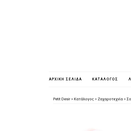
ΑΡΧΙΚΉ ΣΕΛΊΔΑ
ΚΑΤΆΛΟΓΟΣ
Λ
Petit Desir
>
Κατάλογος
>
Ζαχαροτεχνία
>
Σο