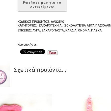
ΚΩΔΙΚΌΣ ΠΡΟΪΌΝΤΟΣ:
AVG2540
ΚΑΤΗΓΟΡΊΕΣ:
ΖΑΧΑΡΟΤΕΧΝΊΑ
,
ΣΟΚΟΛΑΤΈΝΙΑ ΑΒΓΆ ΠΑΣΧΑΛΙ
ΕΤΙΚΈΤΕΣ:
ΑΥΓΆ
,
ΖΑΧΑΡΌΠΑΣΤΑ
,
ΚΑΡΔΙΆ
,
ΌΝΟΜΑ
,
ΠΆΣΧΑ
Κοινοποιήστε:
Σχετικά προϊόντα...