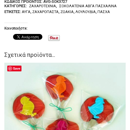
ΚΩΔΙΚΌΣ ΠΡΟΪΌΝΤΟΣ:
AVG-SOK3727
ΚΑΤΗΓΟΡΊΕΣ:
ΖΑΧΑΡΟΤΕΧΝΊΑ
,
ΣΟΚΟΛΑΤΈΝΙΑ ΑΒΓΆ ΠΑΣΧΑΛΙΝΆ
ΕΤΙΚΈΤΕΣ:
ΑΥΓΆ
,
ΖΑΧΑΡΌΠΑΣΤΑ
,
ΖΩΆΚΙΑ
,
ΛΟΥΛΟΎΔΙΑ
,
ΠΆΣΧΑ
Κοινοποιήστε:
Σχετικά προϊόντα...
Save