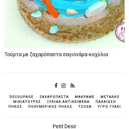
Τούρτα με ζαχαρόπαστα σαγιονάρα-κοχύλια
DECOUPAGE
ΖΑΧΑΡΌΠΑΣΤΑ
ΜΑΚΡΑΜΈ
ΜΈΤΑΛΛΟ
ΜΙΝΙΑΤΟΎΡΕΣ
ΞΎΛΙΝΑ ΑΝΤΙΚΕΊΜΕΝΆ
ΠΑΛΑΊΩΣΗ
ΠΗΛΌΣ
ΠΟΛΥΜΕΡΙΚΌΣ ΠΗΛΌΣ
ΤΣΌΧΑ
ΥΓΡΌ ΓΥΑΛΊ
Petit Desir