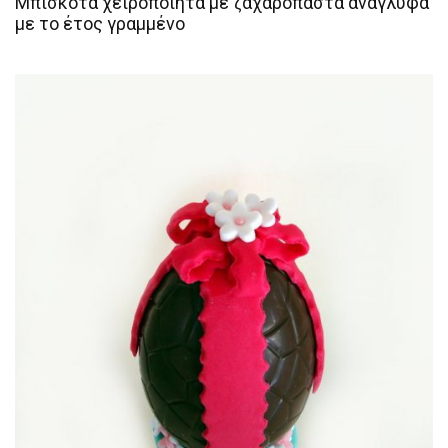
Μπισκότα χειροποίητα με ζαχαρόπαστα ανάγλυφα
με το έτος γραμμένο