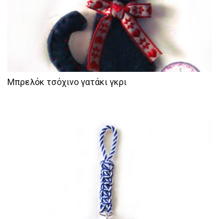
Μπρελόκ τσόχινο γατάκι γκρι