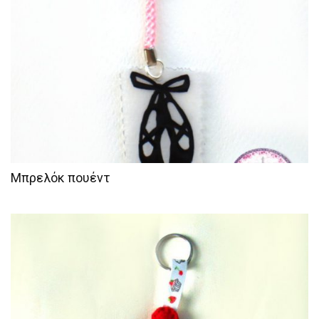
Μπρελόκ πουέντ