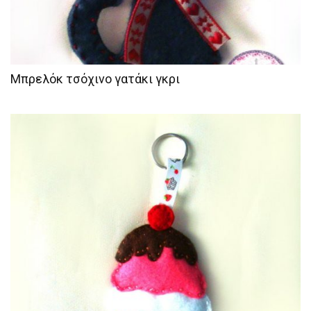
Μπρελόκ τσόχινο γατάκι γκρι