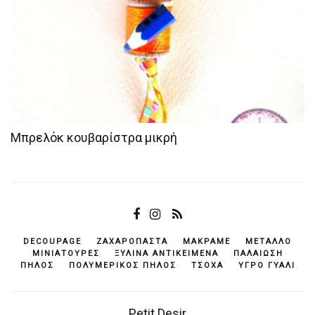
Μπρελόκ κουβαρίστρα μικρή
DECOUPAGE
ΖΑΧΑΡΌΠΑΣΤΑ
ΜΑΚΡΑΜΈ
ΜΈΤΑΛΛΟ
ΜΙΝΙΑΤΟΎΡΕΣ
ΞΎΛΙΝΑ ΑΝΤΙΚΕΊΜΕΝΆ
ΠΑΛΑΊΩΣΗ
ΠΗΛΌΣ
ΠΟΛΥΜΕΡΙΚΌΣ ΠΗΛΌΣ
ΤΣΌΧΑ
ΥΓΡΌ ΓΥΑΛΊ
Petit Desir