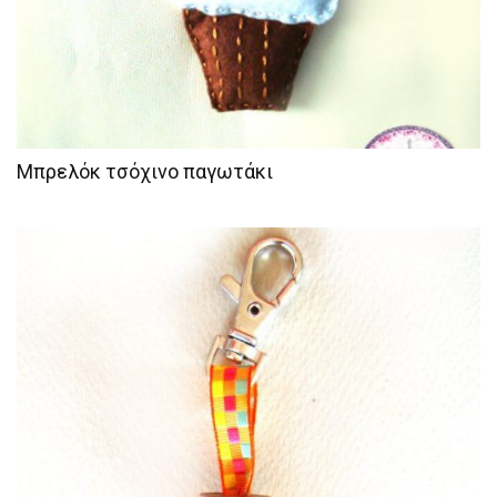
Μπρελόκ τσόχινο παγωτάκι