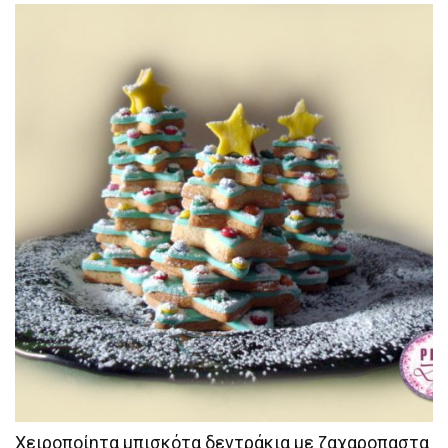
Χειροποίητα μπισκότα δεντράκια με ζαχαροπαστα