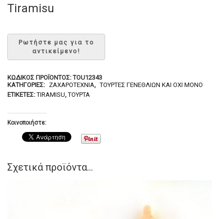
Tiramisu
ΚΩΔΙΚΌΣ ΠΡΟΪΌΝΤΟΣ:
TOU12343
ΚΑΤΗΓΟΡΊΕΣ:
ΖΑΧΑΡΟΤΕΧΝΊΑ
,
ΤΟΎΡΤΕΣ ΓΕΝΕΘΛΊΩΝ ΚΑΙ ΌΧΙ ΜΌΝΟ
ΕΤΙΚΈΤΕΣ:
TIRAMISU
,
ΤΟΎΡΤΑ
Κοινοποιήστε:
Σχετικά προϊόντα...