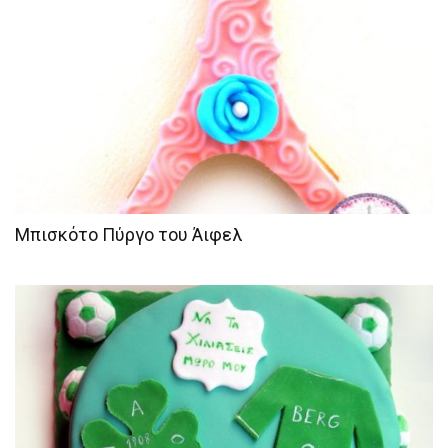
Μπισκότο Πύργο του Άιφελ