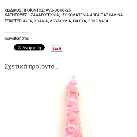
ΚΩΔΙΚΌΣ ΠΡΟΪΌΝΤΟΣ:
AVG-SOK6725
ΚΑΤΗΓΟΡΊΕΣ:
ΖΑΧΑΡΟΤΕΧΝΊΑ
,
ΣΟΚΟΛΑΤΈΝΙΑ ΑΒΓΆ ΠΑΣΧΑΛΙΝΆ
ΕΤΙΚΈΤΕΣ:
ΑΥΓΆ
,
ΖΩΆΚΙΑ
,
ΛΟΥΛΟΎΔΙΑ
,
ΠΆΣΧΑ
,
ΣΟΚΟΛΆΤΑ
Κοινοποιήστε:
Σχετικά προϊόντα...