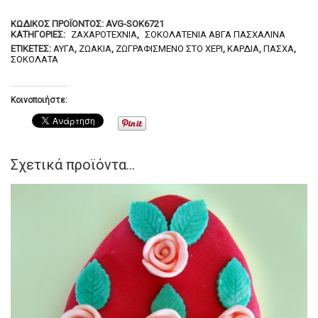
ΚΩΔΙΚΌΣ ΠΡΟΪΌΝΤΟΣ:
AVG-SOK6721
ΚΑΤΗΓΟΡΊΕΣ:
ΖΑΧΑΡΟΤΕΧΝΊΑ
,
ΣΟΚΟΛΑΤΈΝΙΑ ΑΒΓΆ ΠΑΣΧΑΛΙΝΆ
ΕΤΙΚΈΤΕΣ:
ΑΥΓΆ
,
ΖΩΆΚΙΑ
,
ΖΩΓΡΑΦΙΣΜΈΝΟ ΣΤΟ ΧΈΡΙ
,
ΚΑΡΔΙΆ
,
ΠΆΣΧΑ
,
ΣΟΚΟΛΆΤΑ
Κοινοποιήστε:
Σχετικά προϊόντα...