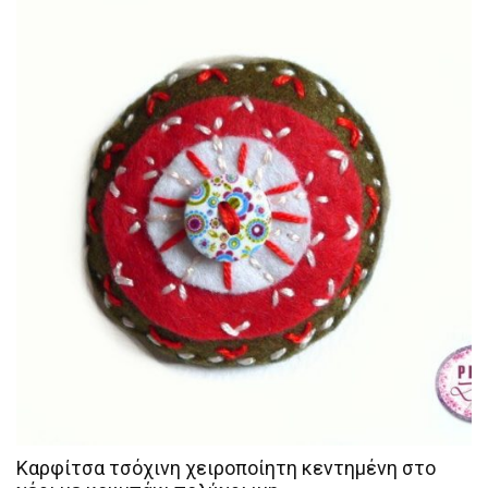
Καρφίτσα τσόχινη χειροποίητη κεντημένη στο