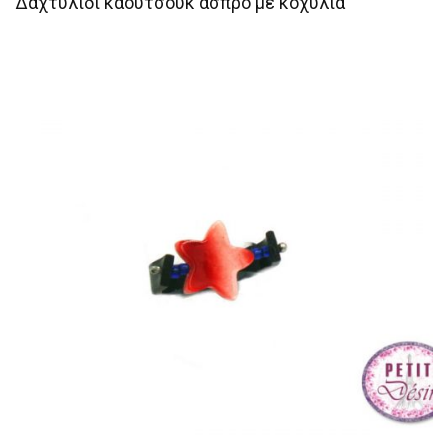
Δαχτυλίδι καουτσούκ άσπρο με κοχύλια