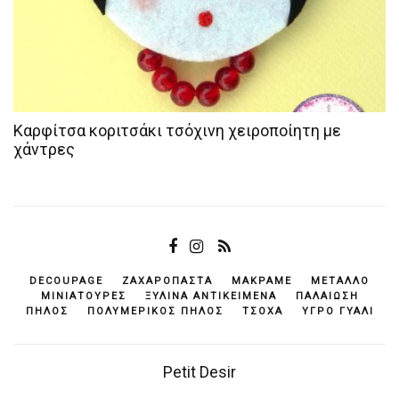
Καρφίτσα κοριτσάκι τσόχινη χειροποίητη με
χάντρες
DECOUPAGE
ΖΑΧΑΡΌΠΑΣΤΑ
ΜΑΚΡΑΜΈ
ΜΈΤΑΛΛΟ
ΜΙΝΙΑΤΟΎΡΕΣ
ΞΎΛΙΝΑ ΑΝΤΙΚΕΊΜΕΝΆ
ΠΑΛΑΊΩΣΗ
ΠΗΛΌΣ
ΠΟΛΥΜΕΡΙΚΌΣ ΠΗΛΌΣ
ΤΣΌΧΑ
ΥΓΡΌ ΓΥΑΛΊ
Petit Desir