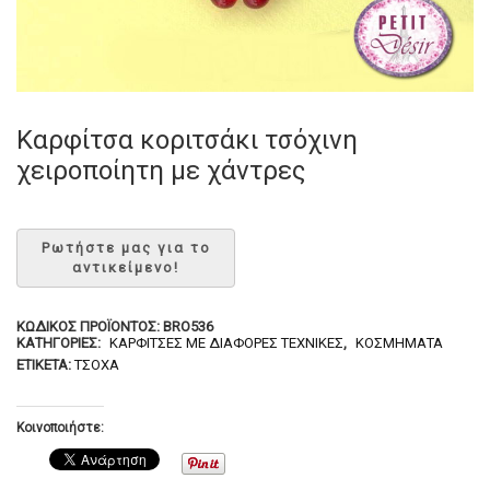
Καρφίτσα κοριτσάκι τσόχινη
χειροποίητη με χάντρες
ΚΩΔΙΚΌΣ ΠΡΟΪΌΝΤΟΣ:
BRO536
ΚΑΤΗΓΟΡΊΕΣ:
ΚΑΡΦΊΤΣΕΣ ΜΕ ΔΙΆΦΟΡΕΣ ΤΕΧΝΙΚΈΣ
,
ΚΟΣΜΉΜΑΤΑ
ΕΤΙΚΈΤΑ:
ΤΣΌΧΑ
Κοινοποιήστε: