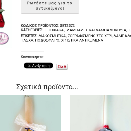
ΚΩΔΙΚΌΣ ΠΡΟΪΌΝΤΟΣ:
SET2572
ΚΑΤΗΓΟΡΊΕΣ:
ΕΠΟΧΙΑΚΆ
,
ΛΑΜΠΆΔΕΣ ΚΑΙ ΛΑΜΠΑΔΌΚΟΥΤΑ
,
ΕΤΙΚΈΤΕΣ:
ΔΙΑΚΟΣΜΗΤΙΚΆ
,
ΖΩΓΡΑΦΙΣΜΈΝΟ ΣΤΟ ΧΈΡΙ
,
ΛΑΜΠΑΔ
ΠΆΣΧΑ
,
ΠΟΔΌΣΦΑΙΡΟ
,
ΧΡΗΣΤΙΚΆ ΑΝΤΙΚΕΊΜΕΝΑ
Κοινοποιήστε:
Σχετικά προϊόντα...