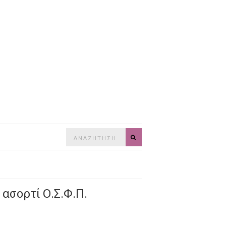
Search
SEARCH
for:
ασορτί Ο.Σ.Φ.Π.