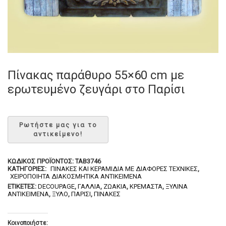
Πίνακας παράθυρο 55×60 cm με
ερωτευμένο ζευγάρι στο Παρίσι
ΚΩΔΙΚΌΣ ΠΡΟΪΌΝΤΟΣ:
TAB3746
ΚΑΤΗΓΟΡΊΕΣ:
ΠΊΝΑΚΕΣ ΚΑΙ ΚΕΡΑΜΊΔΙΑ ΜΕ ΔΙΆΦΟΡΕΣ ΤΕΧΝΙΚΈΣ
,
ΧΕΙΡΟΠΟΊΗΤΑ ΔΙΑΚΟΣΜΗΤΙΚΆ ΑΝΤΙΚΕΊΜΕΝΑ
ΕΤΙΚΈΤΕΣ:
DECOUPAGE
,
ΓΑΛΛΊΑ
,
ΖΩΆΚΙΑ
,
ΚΡΕΜΑΣΤΆ
,
ΞΎΛΙΝΑ
ΑΝΤΙΚΕΊΜΕΝΆ
,
ΞΎΛΟ
,
ΠΑΡΊΣΙ
,
ΠΙΝΆΚΕΣ
Κοινοποιήστε: