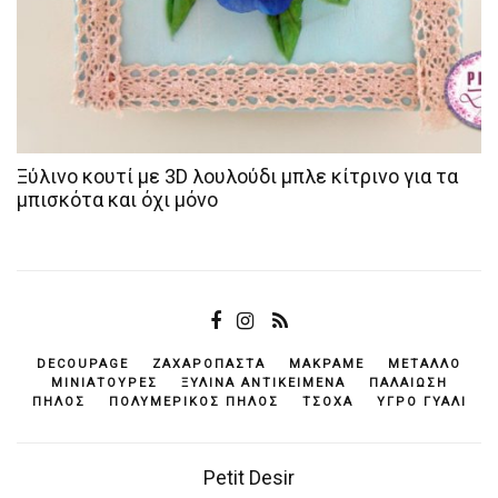
Ξύλινο κουτί με 3D λουλούδι μπλε κίτρινο για τα
μπισκότα και όχι μόνο
DECOUPAGE
ΖΑΧΑΡΌΠΑΣΤΑ
ΜΑΚΡΑΜΈ
ΜΈΤΑΛΛΟ
ΜΙΝΙΑΤΟΎΡΕΣ
ΞΎΛΙΝΑ ΑΝΤΙΚΕΊΜΕΝΆ
ΠΑΛΑΊΩΣΗ
ΠΗΛΌΣ
ΠΟΛΥΜΕΡΙΚΌΣ ΠΗΛΌΣ
ΤΣΌΧΑ
ΥΓΡΌ ΓΥΑΛΊ
Petit Desir