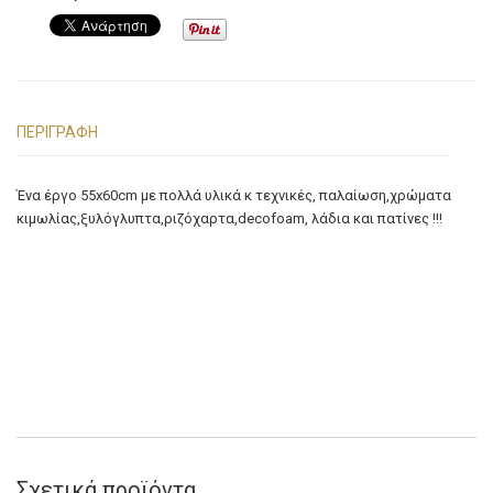
ΠΕΡΙΓΡΑΦΉ
Ένα έργο 55x60cm με πολλά υλικά κ τεχνικές, παλαίωση,χρώματα
κιμωλίας,ξυλόγλυπτα,ριζόχαρτα,decofoam, λάδια και πατίνες !!!
Σχετικά προϊόντα...