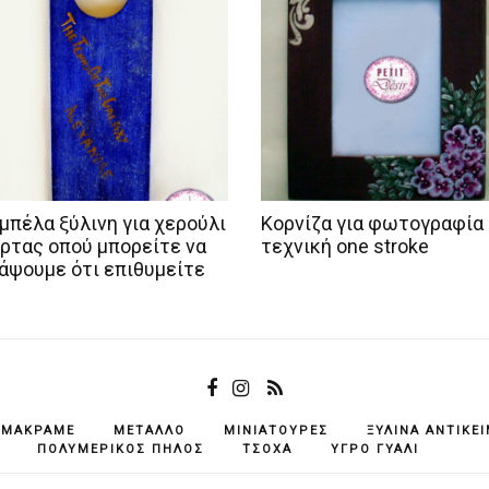
μπέλα ξύλινη για χερούλι
Κορνίζα για φωτογραφία
ρτας οπού μπορείτε να
τεχνική one stroke
άψουμε ότι επιθυμείτε
ΜΑΚΡΑΜΈ
ΜΈΤΑΛΛΟ
ΜΙΝΙΑΤΟΎΡΕΣ
ΞΎΛΙΝΑ ΑΝΤΙΚΕ
ΠΟΛΥΜΕΡΙΚΌΣ ΠΗΛΌΣ
ΤΣΌΧΑ
ΥΓΡΌ ΓΥΑΛΊ