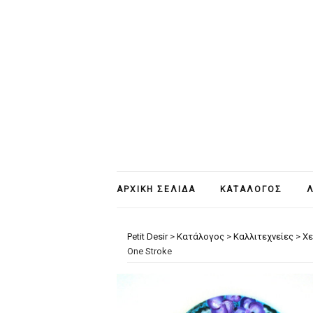
ΑΡΧΙΚΉ ΣΕΛΊΔΑ
ΚΑΤΆΛΟΓΟΣ
Λ
Petit Desir
>
Κατάλογος
>
Καλλιτεχνείες
>
Χε
One Stroke