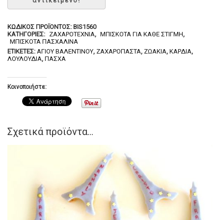
ΚΩΔΙΚΌΣ ΠΡΟΪΌΝΤΟΣ:
BIS1560
ΚΑΤΗΓΟΡΊΕΣ:
ΖΑΧΑΡΟΤΕΧΝΊΑ
,
ΜΠΙΣΚΌΤΑ ΓΙΑ ΚΆΘΕ ΣΤΙΓΜΉ
,
ΜΠΙΣΚΌΤΑ ΠΑΣΧΑΛΙΝΆ
ΕΤΙΚΈΤΕΣ:
ΑΓΊΟΥ ΒΑΛΕΝΤΊΝΟΥ
,
ΖΑΧΑΡΌΠΑΣΤΑ
,
ΖΩΆΚΙΑ
,
ΚΑΡΔΙΆ
,
ΛΟΥΛΟΎΔΙΑ
,
ΠΆΣΧΑ
Κοινοποιήστε:
Σχετικά προϊόντα...