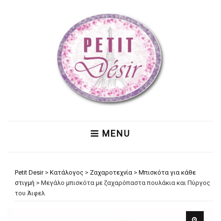
MENU
Petit Desir
>
Κατάλογος
>
Ζαχαροτεχνία
>
Μπισκότα για κάθε
στιγμή
>
Μεγάλο μπισκότα με ζαχαρόπαστα πουλάκια και Πύργος
του Άιφελ