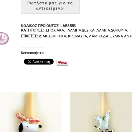
ΚΩΔΙΚΌΣ ΠΡΟΪΌΝΤΟΣ:
LAB3553
ΚΑΤΗΓΟΡΊΕΣ:
ΕΠΟΧΙΑΚΆ
,
ΛΑΜΠΆΔΕΣ ΚΑΙ ΛΑΜΠΑΔΌΚΟΥΤΑ
,
ΕΤΙΚΈΤΕΣ:
ΔΙΑΚΟΣΜΗΤΙΚΆ
,
ΚΡΕΜΑΣΤΆ
,
ΛΑΜΠΆΔΑ
,
ΞΎΛΙΝΑ ΑΝΤ
Κοινοποιήστε: