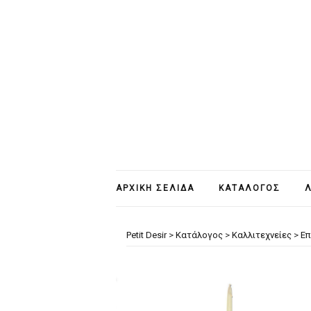
ΑΡΧΙΚΉ ΣΕΛΊΔΑ
ΚΑΤΆΛΟΓΟΣ
Λ
Petit Desir
>
Κατάλογος
>
Καλλιτεχνείες
>
Επ