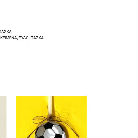
ΠΆΣΧΑ
ΙΚΕΊΜΕΝΆ
,
ΞΎΛΟ
,
ΠΆΣΧΑ