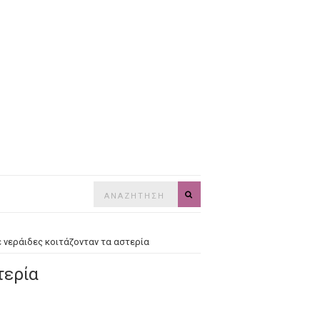
Search
SEARCH
for:
έ νεράιδες κοιτάζονταν τα αστερία
τερία