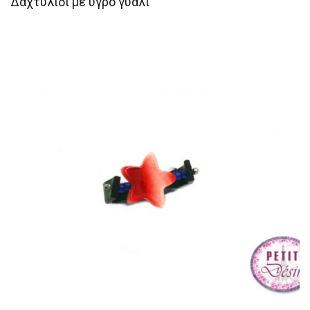
Δαχτυλίδι με υγρό γυαλί