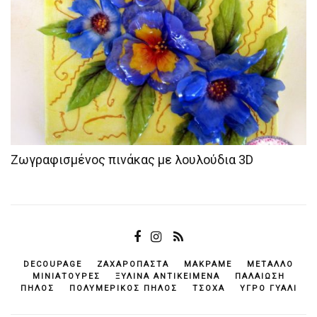
Ζωγραφισμένος πινάκας με λουλούδια 3D
DECOUPAGE
ΖΑΧΑΡΌΠΑΣΤΑ
ΜΑΚΡΑΜΈ
ΜΈΤΑΛΛΟ
ΜΙΝΙΑΤΟΎΡΕΣ
ΞΎΛΙΝΑ ΑΝΤΙΚΕΊΜΕΝΆ
ΠΑΛΑΊΩΣΗ
ΠΗΛΌΣ
ΠΟΛΥΜΕΡΙΚΌΣ ΠΗΛΌΣ
ΤΣΌΧΑ
ΥΓΡΌ ΓΥΑΛΊ