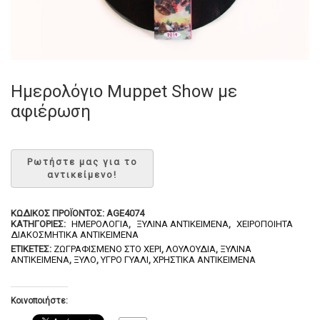
Ημερολόγιο Muppet Show με
αφιέρωση
ΚΩΔΙΚΌΣ ΠΡΟΪΌΝΤΟΣ:
AGE4074
ΚΑΤΗΓΟΡΊΕΣ:
ΗΜΕΡΟΛΌΓΙΑ
,
ΞΎΛΙΝΑ ΑΝΤΙΚΕΊΜΕΝΑ
,
ΧΕΙΡΟΠΟΊΗΤΑ
ΔΙΑΚΟΣΜΗΤΙΚΆ ΑΝΤΙΚΕΊΜΕΝΑ
ΕΤΙΚΈΤΕΣ:
ΖΩΓΡΑΦΙΣΜΈΝΟ ΣΤΟ ΧΈΡΙ
,
ΛΟΥΛΟΎΔΙΑ
,
ΞΎΛΙΝΑ
ΑΝΤΙΚΕΊΜΕΝΆ
,
ΞΎΛΟ
,
ΥΓΡΌ ΓΥΑΛΊ
,
ΧΡΗΣΤΙΚΆ ΑΝΤΙΚΕΊΜΕΝΑ
Κοινοποιήστε: