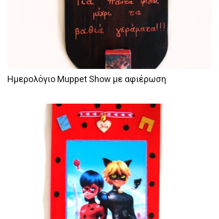
Ημερολόγιο Muppet Show με αφιέρωση