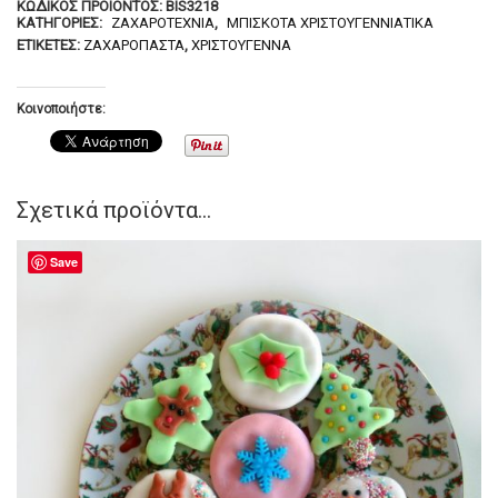
ΚΩΔΙΚΌΣ ΠΡΟΪΌΝΤΟΣ:
BIS3218
ΚΑΤΗΓΟΡΊΕΣ:
ΖΑΧΑΡΟΤΕΧΝΊΑ
,
ΜΠΙΣΚΌΤΑ ΧΡΙΣΤΟΥΓΕΝΝΙΆΤΙΚΑ
ΕΤΙΚΈΤΕΣ:
ΖΑΧΑΡΌΠΑΣΤΑ
,
ΧΡΙΣΤΟΎΓΕΝΝΑ
Κοινοποιήστε:
Σχετικά προϊόντα...
Save