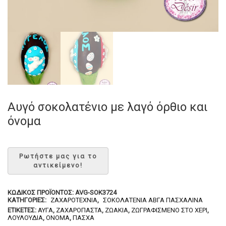
Αυγό σοκολατένιο με λαγό όρθιο και
όνομα
ΚΩΔΙΚΌΣ ΠΡΟΪΌΝΤΟΣ:
AVG-SOK3724
ΚΑΤΗΓΟΡΊΕΣ:
ΖΑΧΑΡΟΤΕΧΝΊΑ
,
ΣΟΚΟΛΑΤΈΝΙΑ ΑΒΓΆ ΠΑΣΧΑΛΙΝΆ
ΕΤΙΚΈΤΕΣ:
ΑΥΓΆ
,
ΖΑΧΑΡΌΠΑΣΤΑ
,
ΖΩΆΚΙΑ
,
ΖΩΓΡΑΦΙΣΜΈΝΟ ΣΤΟ ΧΈΡΙ
,
ΛΟΥΛΟΎΔΙΑ
,
ΌΝΟΜΑ
,
ΠΆΣΧΑ