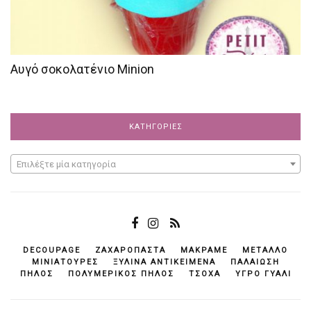
Αυγό σοκολατένιο Minion
ΚΑΤΗΓΟΡΊΕΣ
Επιλέξτε μία κατηγορία
DECOUPAGE
ΖΑΧΑΡΌΠΑΣΤΑ
ΜΑΚΡΑΜΈ
ΜΈΤΑΛΛΟ
ΜΙΝΙΑΤΟΎΡΕΣ
ΞΎΛΙΝΑ ΑΝΤΙΚΕΊΜΕΝΆ
ΠΑΛΑΊΩΣΗ
ΠΗΛΌΣ
ΠΟΛΥΜΕΡΙΚΌΣ ΠΗΛΌΣ
ΤΣΌΧΑ
ΥΓΡΌ ΓΥΑΛΊ