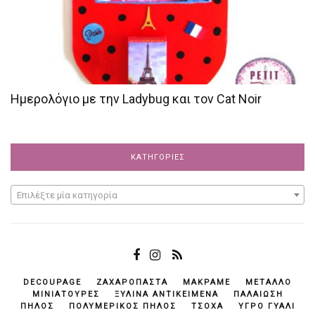
Ημερολόγιο με την Ladybug και τον Cat Noir
ΚΑΤΗΓΟΡΊΕΣ
Επιλέξτε μία κατηγορία
DECOUPAGE
ΖΑΧΑΡΌΠΑΣΤΑ
ΜΑΚΡΑΜΈ
ΜΈΤΑΛΛΟ
ΜΙΝΙΑΤΟΎΡΕΣ
ΞΎΛΙΝΑ ΑΝΤΙΚΕΊΜΕΝΆ
ΠΑΛΑΊΩΣΗ
ΠΗΛΌΣ
ΠΟΛΥΜΕΡΙΚΌΣ ΠΗΛΌΣ
ΤΣΌΧΑ
ΥΓΡΌ ΓΥΑΛΊ