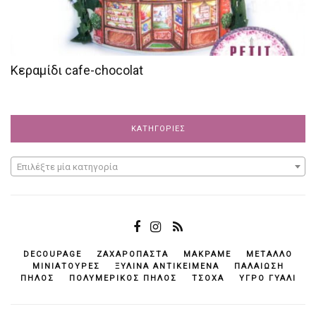
Κεραμίδι cafe-chocolat
ΚΑΤΗΓΟΡΊΕΣ
Επιλέξτε μία κατηγορία
DECOUPAGE
ΖΑΧΑΡΌΠΑΣΤΑ
ΜΑΚΡΑΜΈ
ΜΈΤΑΛΛΟ
ΜΙΝΙΑΤΟΎΡΕΣ
ΞΎΛΙΝΑ ΑΝΤΙΚΕΊΜΕΝΆ
ΠΑΛΑΊΩΣΗ
ΠΗΛΌΣ
ΠΟΛΥΜΕΡΙΚΌΣ ΠΗΛΌΣ
ΤΣΌΧΑ
ΥΓΡΌ ΓΥΑΛΊ