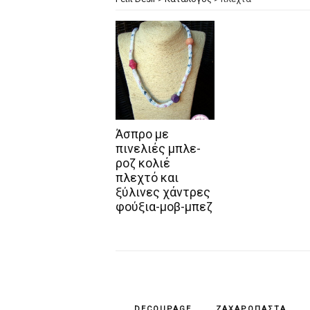
Άσπρο με
πινελιές μπλε-
ροζ κολιέ
πλεχτό και
ξύλινες χάντρες
φούξια-μοβ-μπεζ
DECOUPAGE
ΖΑΧΑΡΌΠΑΣΤΑ