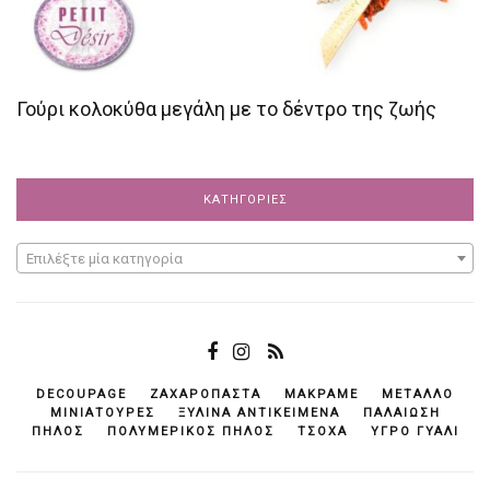
Γούρι κολοκύθα μεγάλη με το δέντρο της ζωής
ΚΑΤΗΓΟΡΊΕΣ
Επιλέξτε μία κατηγορία
DECOUPAGE
ΖΑΧΑΡΌΠΑΣΤΑ
ΜΑΚΡΑΜΈ
ΜΈΤΑΛΛΟ
ΜΙΝΙΑΤΟΎΡΕΣ
ΞΎΛΙΝΑ ΑΝΤΙΚΕΊΜΕΝΆ
ΠΑΛΑΊΩΣΗ
ΠΗΛΌΣ
ΠΟΛΥΜΕΡΙΚΌΣ ΠΗΛΌΣ
ΤΣΌΧΑ
ΥΓΡΌ ΓΥΑΛΊ