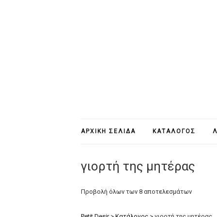
ΑΡΧΙΚΉ ΣΕΛΊΔΑ
ΚΑΤΆΛΟΓΟΣ
Λ
γιορτή της μητέρας
Προβολή όλων των 8 αποτελεσμάτων
Petit Desir
>
Κατάλογος
>
γιορτή της μητέρας