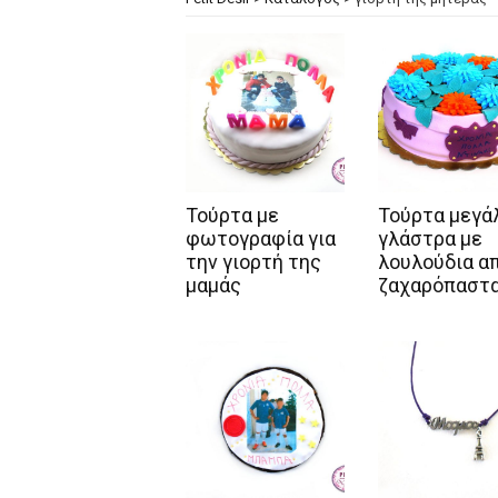
Τούρτα με
Τούρτα μεγά
φωτογραφία για
γλάστρα με
την γιορτή της
λουλούδια α
μαμάς
ζαχαρόπαστ