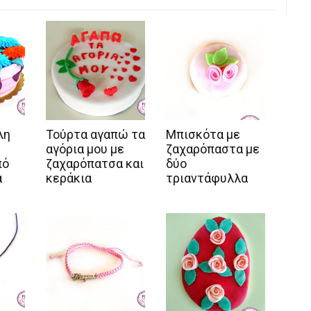
λη
Τούρτα αγαπώ τα
Μπισκότα με
αγόρια μου με
ζαχαρόπαστα με
πό
ζαχαρόπατσα και
δύο
α
κεράκια
τριαντάφυλλα