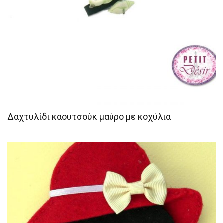
Δαχτυλίδι καουτσούκ μαύρο με κοχύλια