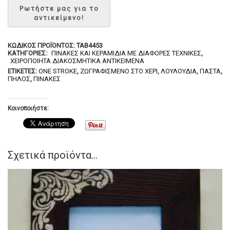
ΚΩΔΙΚΌΣ ΠΡΟΪΌΝΤΟΣ:
TAB4453
ΚΑΤΗΓΟΡΊΕΣ:
ΠΊΝΑΚΕΣ ΚΑΙ ΚΕΡΑΜΊΔΙΑ ΜΕ ΔΙΆΦΟΡΕΣ ΤΕΧΝΙΚΈΣ
,
ΧΕΙΡΟΠΟΊΗΤΑ ΔΙΑΚΟΣΜΗΤΙΚΆ ΑΝΤΙΚΕΊΜΕΝΑ
ΕΤΙΚΈΤΕΣ:
ONE STROKE
,
ΖΩΓΡΑΦΙΣΜΈΝΟ ΣΤΟ ΧΈΡΙ
,
ΛΟΥΛΟΎΔΙΑ
,
ΠΆΣΤΑ
,
ΠΗΛΌΣ
,
ΠΙΝΆΚΕΣ
Κοινοποιήστε:
Σχετικά προϊόντα...