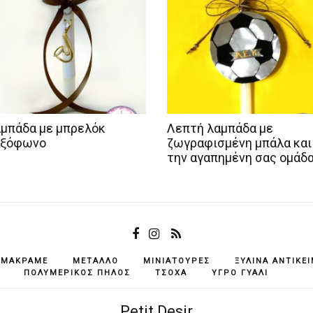
μπάδα με μπρελόκ
Λεπτή λαμπάδα με
αξόφωνο
ζωγραφισμένη μπάλα και
την αγαπημένη σας ομάδ
ΜΑΚΡΑΜΈ
ΜΈΤΑΛΛΟ
ΜΙΝΙΑΤΟΎΡΕΣ
ΞΎΛΙΝΑ ΑΝΤΙΚΕ
ΠΟΛΥΜΕΡΙΚΌΣ ΠΗΛΌΣ
ΤΣΌΧΑ
ΥΓΡΌ ΓΥΑΛΊ
Petit Desir