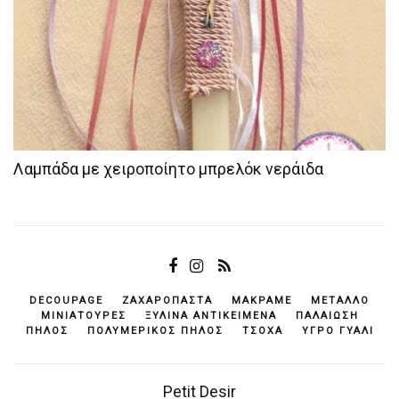
Λαμπάδα με χειροποίητο μπρελόκ νεράιδα
DECOUPAGE
ΖΑΧΑΡΌΠΑΣΤΑ
ΜΑΚΡΑΜΈ
ΜΈΤΑΛΛΟ
ΜΙΝΙΑΤΟΎΡΕΣ
ΞΎΛΙΝΑ ΑΝΤΙΚΕΊΜΕΝΆ
ΠΑΛΑΊΩΣΗ
ΠΗΛΌΣ
ΠΟΛΥΜΕΡΙΚΌΣ ΠΗΛΌΣ
ΤΣΌΧΑ
ΥΓΡΌ ΓΥΑΛΊ
Petit Desir