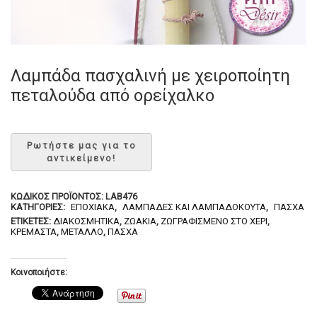
Λαμπάδα πασχαλινή με χειροποίητη
πεταλούδα από ορείχαλκο
ΚΩΔΙΚΌΣ ΠΡΟΪΌΝΤΟΣ:
LAB476
ΚΑΤΗΓΟΡΊΕΣ:
ΕΠΟΧΙΑΚΆ
,
ΛΑΜΠΆΔΕΣ ΚΑΙ ΛΑΜΠΑΔΌΚΟΥΤΑ
,
ΠΆΣΧΑ
ΕΤΙΚΈΤΕΣ:
ΔΙΑΚΟΣΜΗΤΙΚΆ
,
ΖΩΆΚΙΑ
,
ΖΩΓΡΑΦΙΣΜΈΝΟ ΣΤΟ ΧΈΡΙ
,
ΚΡΕΜΑΣΤΆ
,
ΜΈΤΑΛΛΟ
,
ΠΆΣΧΑ
Κοινοποιήστε: