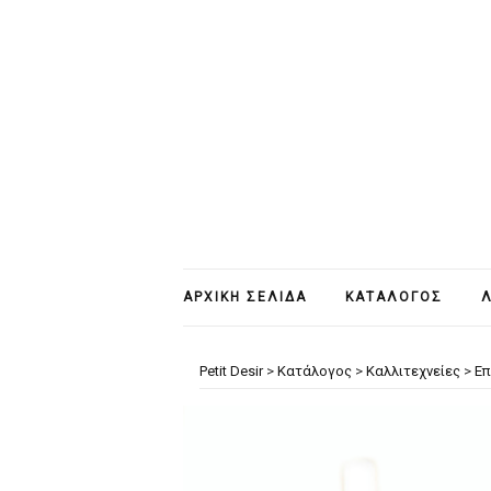
ΑΡΧΙΚΉ ΣΕΛΊΔΑ
ΚΑΤΆΛΟΓΟΣ
Λ
Petit Desir
>
Κατάλογος
>
Καλλιτεχνείες
>
Επ