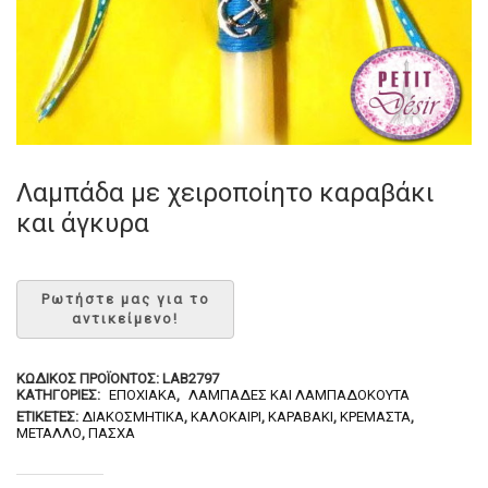
Λαμπάδα με χειροποίητο καραβάκι
και άγκυρα
ΚΩΔΙΚΌΣ ΠΡΟΪΌΝΤΟΣ:
LAB2797
ΚΑΤΗΓΟΡΊΕΣ:
ΕΠΟΧΙΑΚΆ
,
ΛΑΜΠΆΔΕΣ ΚΑΙ ΛΑΜΠΑΔΌΚΟΥΤΑ
ΕΤΙΚΈΤΕΣ:
ΔΙΑΚΟΣΜΗΤΙΚΆ
,
ΚΑΛΟΚΑΊΡΙ
,
ΚΑΡΑΒΆΚΙ
,
ΚΡΕΜΑΣΤΆ
,
ΜΈΤΑΛΛΟ
,
ΠΆΣΧΑ