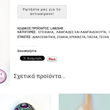
ΚΩΔΙΚΌΣ ΠΡΟΪΌΝΤΟΣ:
LAB2643
ΚΑΤΗΓΟΡΊΕΣ:
ΕΠΟΧΙΑΚΆ
,
ΛΑΜΠΆΔΕΣ ΚΑΙ ΛΑΜΠΑΔΌΚΟΥΤΑ
,
ΕΤΙΚΈΤΕΣ:
ΔΙΑΚΟΣΜΗΤΙΚΆ
,
ΖΩΆΚΙΑ
,
ΚΡΕΜΑΣΤΆ
,
ΠΆΣΧΑ
,
ΤΣΌΧΑ
Κοινοποιήστε:
Σχετικά προϊόντα...