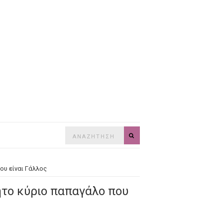
Search
SEARCH
for:
ου είναι Γάλλος
ητο κύριο παπαγάλο που