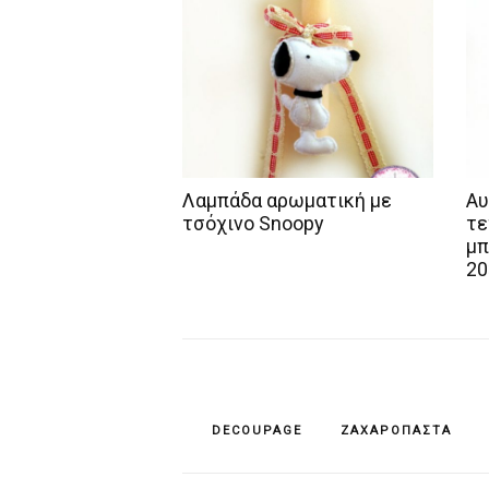
Λαμπάδα αρωματική με
Αυ
τσόχινο Snoopy
τε
μπ
20
DECOUPAGE
ΖΑΧΑΡΌΠΑΣΤΑ