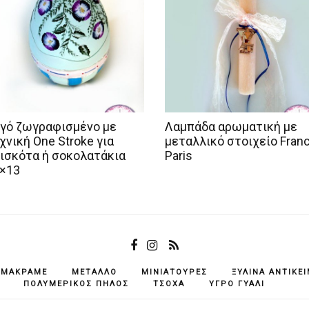
γό ζωγραφισμένο με
Λαμπάδα αρωματική με
χνική One Stroke για
μεταλλικό στοιχείο Fran
ισκότα ή σοκολατάκια
Paris
×13
ΜΑΚΡΑΜΈ
ΜΈΤΑΛΛΟ
ΜΙΝΙΑΤΟΎΡΕΣ
ΞΎΛΙΝΑ ΑΝΤΙΚΕ
ΠΟΛΥΜΕΡΙΚΌΣ ΠΗΛΌΣ
ΤΣΌΧΑ
ΥΓΡΌ ΓΥΑΛΊ