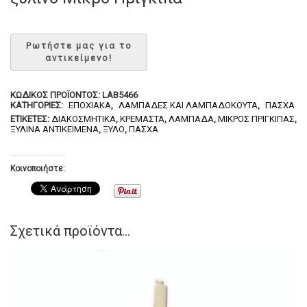
ΚΩΔΙΚΌΣ ΠΡΟΪΌΝΤΟΣ:
LAB5466
ΚΑΤΗΓΟΡΊΕΣ:
ΕΠΟΧΙΑΚΆ
,
ΛΑΜΠΆΔΕΣ ΚΑΙ ΛΑΜΠΑΔΌΚΟΥΤΑ
,
ΠΆΣΧΑ
ΕΤΙΚΈΤΕΣ:
ΔΙΑΚΟΣΜΗΤΙΚΆ
,
ΚΡΕΜΑΣΤΆ
,
ΛΑΜΠΆΔΑ
,
ΜΙΚΡΌΣ ΠΡΊΓΚΙΠΑΣ
,
ΞΎΛΙΝΑ ΑΝΤΙΚΕΊΜΕΝΆ
,
ΞΎΛΟ
,
ΠΆΣΧΑ
Κοινοποιήστε:
Σχετικά προϊόντα...