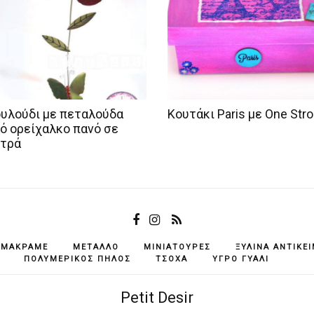
υλούδι με πεταλούδα
Κουτάκι Paris με One Str
ό ορείχαλκο πανό σε
τρά
ΜΑΚΡΑΜΈ
ΜΈΤΑΛΛΟ
ΜΙΝΙΑΤΟΎΡΕΣ
ΞΎΛΙΝΑ ΑΝΤΙΚΕ
ΠΟΛΥΜΕΡΙΚΌΣ ΠΗΛΌΣ
ΤΣΌΧΑ
ΥΓΡΌ ΓΥΑΛΊ
Petit Desir