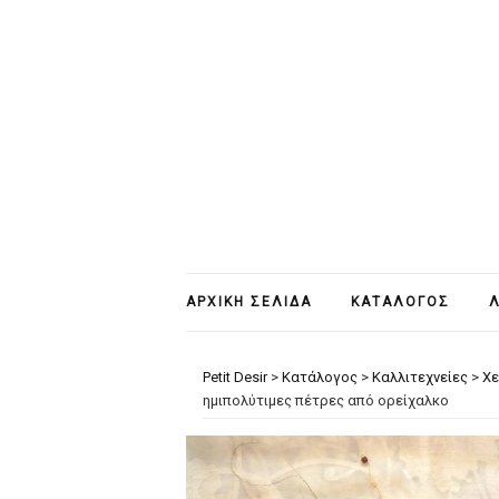
ΑΡΧΙΚΉ ΣΕΛΊΔΑ
ΚΑΤΆΛΟΓΟΣ
Λ
Petit Desir
>
Κατάλογος
>
Καλλιτεχνείες
>
Χε
ημιπολύτιμες πέτρες από ορείχαλκο