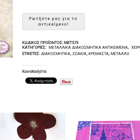
ΚΩΔΙΚΌΣ ΠΡΟΪΌΝΤΟΣ:
MET573
ΚΑΤΗΓΟΡΊΕΣ:
ΜΕΤΑΛΛΙΚΆ ΔΙΑΚΟΣΜΗΤΙΚΆ ΑΝΤΙΚΕΊΜΕΝΑ
,
ΧΕΙ
ΕΤΙΚΈΤΕΣ:
ΔΙΑΚΟΣΜΗΤΙΚΆ
,
ΖΩΆΚΙΑ
,
ΚΡΕΜΑΣΤΆ
,
ΜΈΤΑΛΛΟ
Κοινοποιήστε: