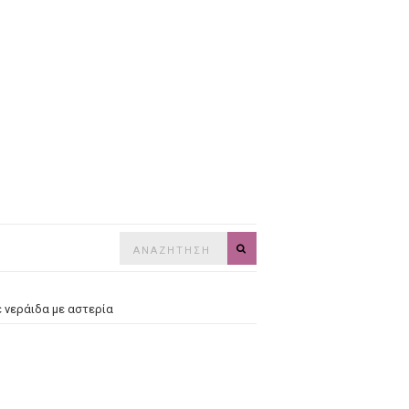
Search
SEARCH
for:
έ νεράιδα με αστερία