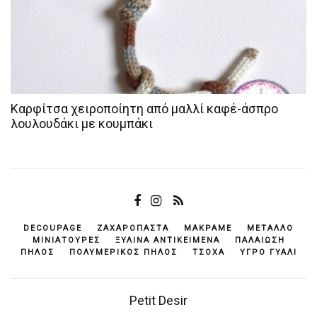
Καρφίτσα χειροποίητη από μαλλί καφέ-άσπρο
λουλουδάκι με κουμπάκι
DECOUPAGE
ΖΑΧΑΡΌΠΑΣΤΑ
ΜΑΚΡΑΜΈ
ΜΈΤΑΛΛΟ
ΜΙΝΙΑΤΟΎΡΕΣ
ΞΎΛΙΝΑ ΑΝΤΙΚΕΊΜΕΝΆ
ΠΑΛΑΊΩΣΗ
ΠΗΛΌΣ
ΠΟΛΥΜΕΡΙΚΌΣ ΠΗΛΌΣ
ΤΣΌΧΑ
ΥΓΡΌ ΓΥΑΛΊ
Petit Desir