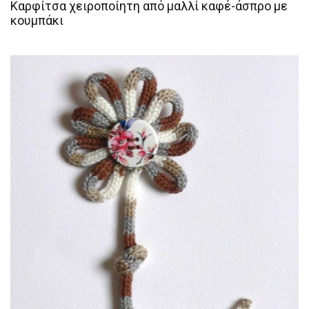
Καρφίτσα χειροποίητη από μαλλί καφέ-άσπρο με
κουμπάκι