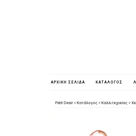
ΑΡΧΙΚΉ ΣΕΛΊΔΑ
ΚΑΤΆΛΟΓΟΣ
Λ
Petit Desir
>
Κατάλογος
>
Καλλιτεχνείες
>
Χε