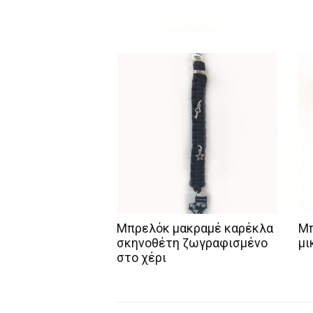
Μπρελόκ μακραμέ καρέκλα
Μπ
σκηνοθέτη ζωγραφισμένο
μι
στο χέρι