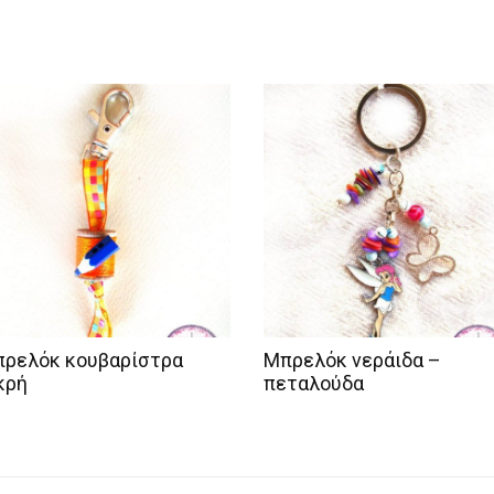
ρελόκ κουβαρίστρα
Μπρελόκ νεράιδα –
κρή
πεταλούδα